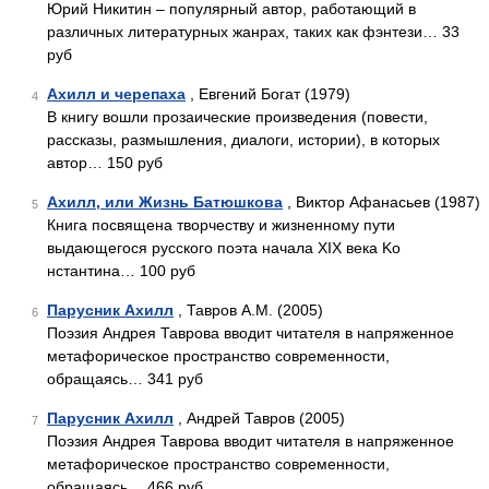
Юрий Никитин – популярный автор, работающий в
различных литературных жанрах, таких как фэнтези… 33
руб
Ахилл и черепаха
, Евгений Богат (1979)
4
В книгу вошли прозаические произведения (повести,
рассказы, размышления, диалоги, истории), в которых
автор… 150 руб
Ахилл, или Жизнь Батюшкова
, Виктор Афанасьев (1987)
5
Книга посвящена творчеству и жизненному пути
выдающегося русского поэта начала XIX века Ko
нстантина… 100 руб
Парусник Ахилл
, Тавров А.М. (2005)
6
Поэзия Андрея Таврова вводит читателя в напряженное
метафорическое пространство современности,
обращаясь… 341 руб
Парусник Ахилл
, Андрей Тавров (2005)
7
Поэзия Андрея Таврова вводит читателя в напряженное
метафорическое пространство современности,
обращаясь… 466 руб