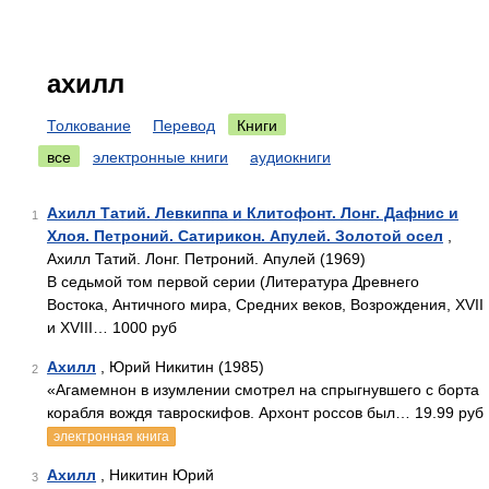
ахилл
Толкование
Перевод
Книги
все
электронные книги
аудиокниги
Ахилл Татий. Левкиппа и Клитофонт. Лонг. Дафнис и
1
Хлоя. Петроний. Сатирикон. Апулей. Золотой осел
,
Ахилл Татий. Лонг. Петроний. Апулей (1969)
В седьмой том первой серии (Литература Древнего
Востока, Античного мира, Средних веков, Возрождения, XVII
и XVIII… 1000 руб
Ахилл
, Юрий Никитин (1985)
2
«Агамемнон в изумлении смотрел на спрыгнувшего с борта
корабля вождя тавроскифов. Архонт россов был… 19.99 руб
электронная книга
Ахилл
, Никитин Юрий
3